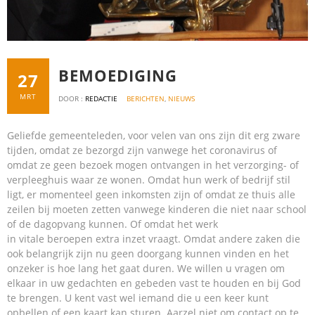
BEMOEDIGING
27
MRT
DOOR :
REDACTIE
BERICHTEN
,
NIEUWS
Geliefde gemeenteleden, voor velen van ons zijn dit erg zware
tijden, omdat ze
bezorgd zijn vanwege het coronavirus of
omdat ze geen bezoek mogen ontvangen in het verzorging- of
verpleeghuis waar ze wonen. Omdat hun werk of bedrijf stil
ligt, er momenteel geen inkomsten zijn of omdat ze thuis alle
zeilen bij moeten zetten vanwege kinderen die niet naar school
of de dagopvang kunnen. Of omdat het werk
in vitale beroepen extra inzet vraagt. Omdat andere zaken die
ook belangrijk zijn nu geen doorgang kunnen vinden en het
onzeker is hoe lang het gaat duren. We willen u vragen om
elkaar in uw gedachten en gebeden vast te houden en bij God
te brengen. U kent vast wel iemand die u een keer kunt
opbellen of een kaart kan sturen. Aarzel niet om contact op te