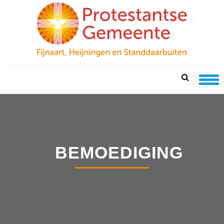
Skip
Skip
to
to
navigation
content
PKN FIJNAART
protestantse gemeente te fijnaart, heijningen en
standdaarbuiten
BEMOEDIGING