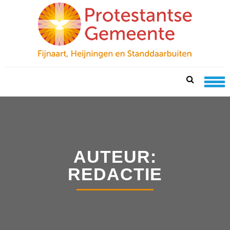
Skip
Skip
to
to
navigation
content
PKN FIJNAART
protestantse gemeente te fijnaart, heijningen en
standdaarbuiten
AUTEUR:
REDACTIE