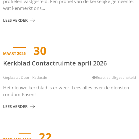
profielen vastgesteld. Een profiel van de kerkelijke gemeente:
wat kenmerkt ons…
LEES VERDER
30
MAART 2026
Kerkblad Contactruimte april 2026
V
Geplaatst Door : Redactie
Reacties Uitgeschakeld
K
Het nieuwe kerkblad is er weer. Lees alles over de diensten
C
rondom Pasen!
Ap
2
LEES VERDER
22