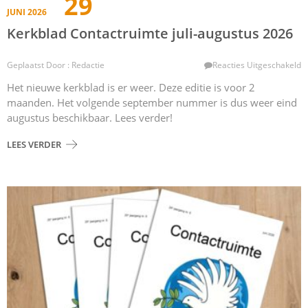
29
JUNI 2026
Kerkblad Contactruimte juli-augustus 2026
V
Geplaatst Door : Redactie
Reacties Uitgeschakeld
K
Het nieuwe kerkblad is er weer. Deze editie is voor 2
C
maanden. Het volgende september nummer is dus weer eind
Ju
A
augustus beschikbaar. Lees verder!
2
LEES VERDER