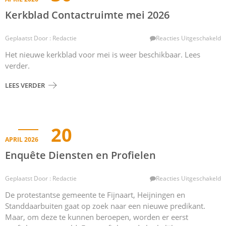
Kerkblad Contactruimte mei 2026
V
Geplaatst Door : Redactie
Reacties Uitgeschakeld
K
Het nieuwe kerkblad voor mei is weer beschikbaar. Lees
C
verder.
M
2
LEES VERDER
20
APRIL 2026
Enquête Diensten en Profielen
V
Geplaatst Door : Redactie
Reacties Uitgeschakeld
E
De protestantse gemeente te Fijnaart, Heijningen en
D
Standdaarbuiten gaat op zoek naar een nieuwe predikant.
E
P
Maar, om deze te kunnen beroepen, worden er eerst