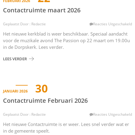
FEBRUARI 2026
Contactruimte maart 2026
V
Geplaatst Door : Redactie
Reacties Uitgeschakeld
C
Het nieuwe kerkblad is weer beschikbaar. Speciaal aandacht
M
voor de muzikale avond The Passion op 22 maart om 19.00u
2
in de Dorpskerk. Lees verder.
LEES VERDER
30
JANUARI 2026
Contactruimte Februari 2026
V
Geplaatst Door : Redactie
Reacties Uitgeschakeld
C
Het nieuwe Contactruimte is er weer. Lees snel verder wat er
F
in de gemeente speelt.
2