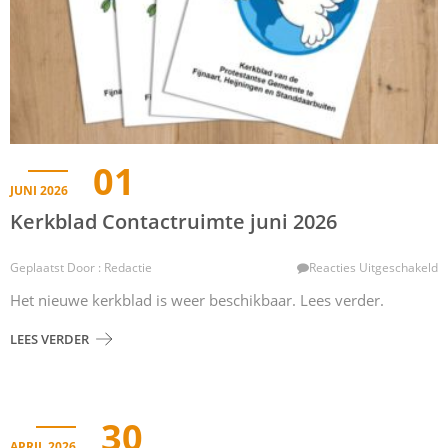
01
JUNI 2026
Kerkblad Contactruimte juni 2026
V
Geplaatst Door : Redactie
Reacties Uitgeschakeld
K
Het nieuwe kerkblad is weer beschikbaar. Lees verder.
C
Ju
LEES VERDER
2
30
APRIL 2026