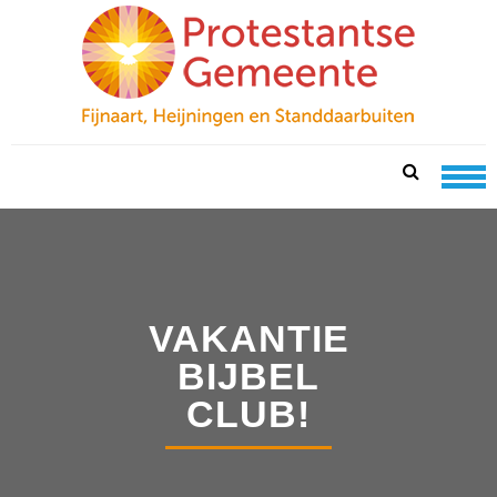
Skip
Skip
to
to
navigation
content
PKN FIJNAART
protestantse gemeente te fijnaart, heijningen en
standdaarbuiten
VAKANTIE
BIJBEL
CLUB!