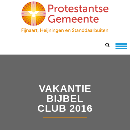
Skip
Skip
to
to
navigation
content
PKN FIJNAART
protestantse gemeente te fijnaart, heijningen en
standdaarbuiten
VAKANTIE
BIJBEL
CLUB 2016