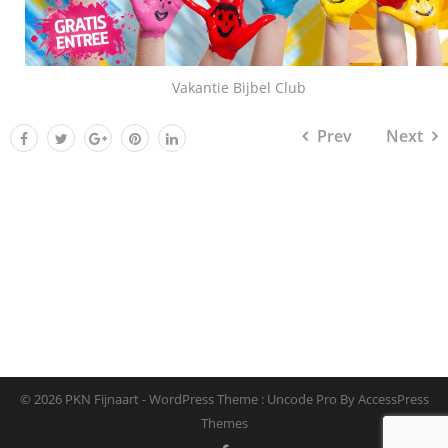
Vakantie Bijbel Club
Prev
Next
© 2026 PKN Fijnaart - WordPress Theme : Uncode Pro By
AccessPress
Themes