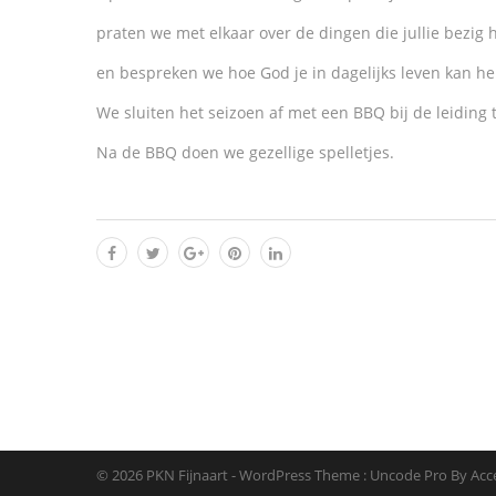
praten we met elkaar over de dingen die jullie bezig
en bespreken we hoe God je in dagelijks leven kan he
We sluiten het seizoen af met een BBQ bij de leiding 
Na de BBQ doen we gezellige spelletjes.
© 2026 PKN Fijnaart - WordPress Theme : Uncode Pro By
Acc