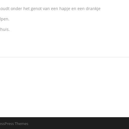
 houdt onder het genot van een hapje en een drankje
lpen.
thuis.
essPress Themes