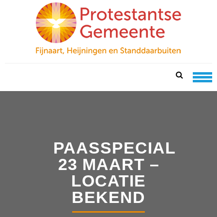
Skip
Skip
to
to
navigation
content
PKN FIJNAART
protestantse gemeente te fijnaart, heijningen en
standdaarbuiten
PAASSPECIAL
23 MAART –
LOCATIE
BEKEND