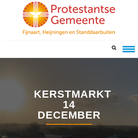
Skip
Skip
to
to
navigation
content
PKN FIJNAART
protestantse gemeente te fijnaart, heijningen en
standdaarbuiten
KERSTMARKT
14
DECEMBER