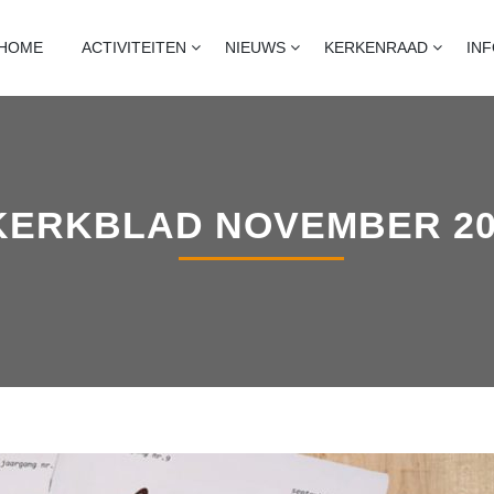
T
naart, heijningen en standdaarbuiten
HOME
ACTIVITEITEN
NIEUWS
KERKENRAAD
IN
KERKBLAD NOVEMBER 20