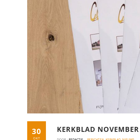
KERKBLAD NOVEMBER
30
OKT
DOOR :
REDACTIE
BERICHTEN
,
KERKBLAD
,
NIEUWS