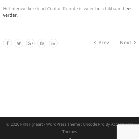
Het nieuwe kerkblad ContactRuimte is weer beschikbaar.
Lees
verder
.
Prev
Next
© 2026 PKN Fijnaart - WordPress Theme : Uncode Pro By
AccessPress
Themes