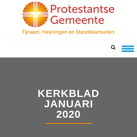
Skip
Skip
to
to
navigation
content
PKN FIJNAART
protestantse gemeente te fijnaart, heijningen en
standdaarbuiten
KERKBLAD
JANUARI
2020