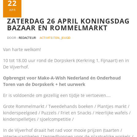
22
APR
ZATERDAG 26 APRIL KONINGSDAG
BAZAAR EN ROMMELMARKT
DOOR :
REDACTEUR
ACTIVITEITEN
,
JEUGD
Van harte welkom!
10 tot 18.00 uur rond de Dorpskerk (Kerkring 1, Fijnaart) en in
De Vijverhof.
Opbrengst voor Make-A-Wish Nederland én Onderhoud
Toren van de Dorpskerk + het uurwerk
Er is voldoende om gezellig een tijdje te vertoeven….
Grote Rommelmarkt / Tweedehands boeken / Plantjes markt /
kinderspeelgoed / Puzzels / Friet en Snacks / Heerlijke wafels /
kinderspelletjes / sjoelcompetitie /
In de Vijverhof draait het rad voor mooie prijzen (taarten /
interieurartikelen / tegoedbonnen voor de plaatselijke winkels /