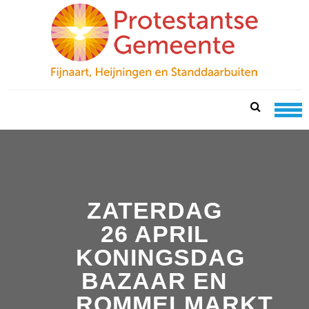
Skip
Skip
to
to
navigation
content
PKN FIJNAART
protestantse gemeente te fijnaart, heijningen en
standdaarbuiten
ZATERDAG
26 APRIL
KONINGSDAG
BAZAAR EN
ROMMELMARKT