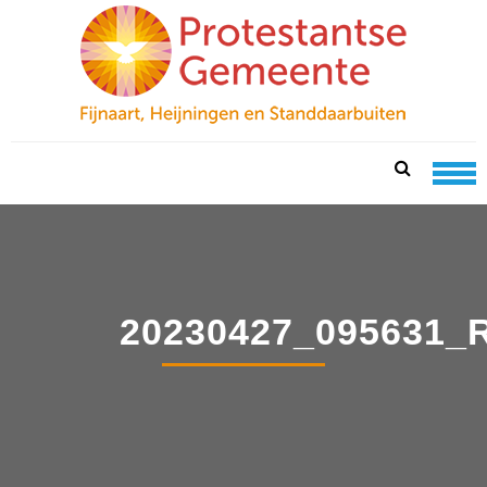
Skip
Skip
to
to
navigation
content
PKN FIJNAART
protestantse gemeente te fijnaart, heijningen en
standdaarbuiten
20230427_095631_