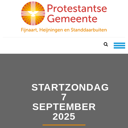
Skip
Skip
to
to
navigation
content
PKN FIJNAART
protestantse gemeente te fijnaart, heijningen en
standdaarbuiten
STARTZONDAG
7
SEPTEMBER
2025