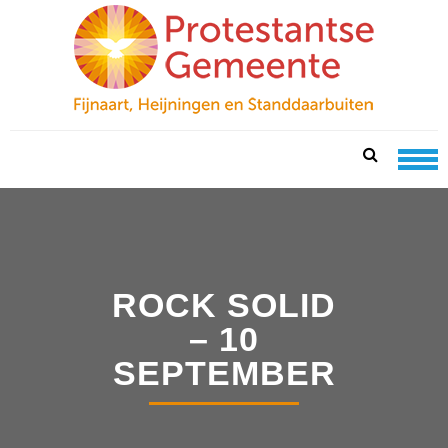
Skip
Skip
to
to
navigation
content
PKN FIJNAART
protestantse gemeente te fijnaart, heijningen en
standdaarbuiten
ROCK SOLID
– 10
SEPTEMBER