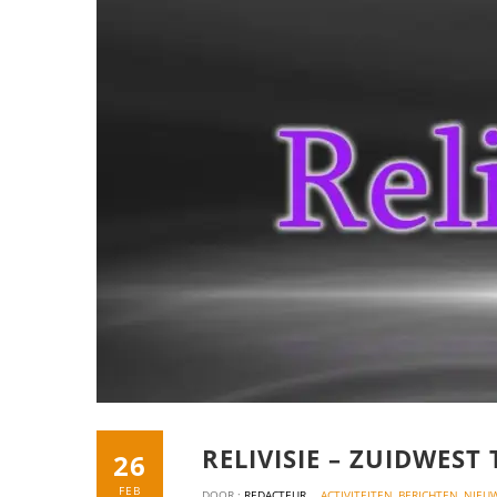
RELIVISIE – ZUIDWEST 
26
FEB
DOOR :
REDACTEUR
ACTIVITEITEN
,
BERICHTEN
,
NIEU