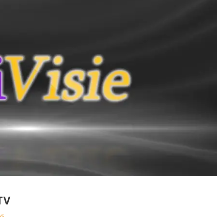
TV
WS