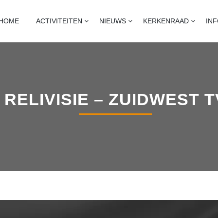
T
naart, heijningen en standdaarbuiten
HOME
ACTIVITEITEN
NIEUWS
KERKENRAAD
IN
RELIVISIE – ZUIDWEST T