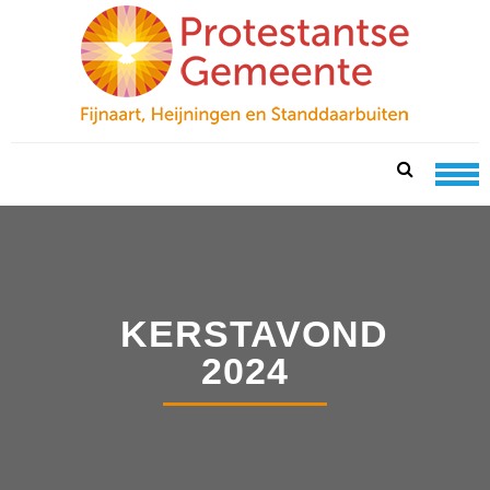
Skip
Skip
to
to
navigation
content
PKN FIJNAART
protestantse gemeente te fijnaart, heijningen en
standdaarbuiten
KERSTAVOND
2024