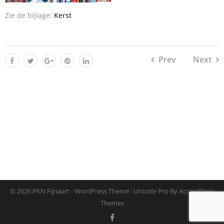
Zie de bijlage:
Kerst
Prev
Next
© 2026 PKN Fijnaart - WordPress Theme : Uncode Pro By
AccessPress
Themes