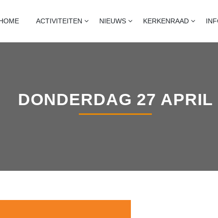
T
naart, heijningen en standdaarbuiten
HOME
ACTIVITEITEN
NIEUWS
KERKENRAAD
IN
DONDERDAG 27 APRIL