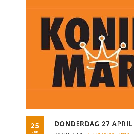
DONDERDAG 27 APRIL
25
APR
DOOR :
REDACTEUR
ACTIVITEITEN
,
JEUGD
,
NIEUWS