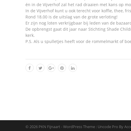
én in de Vijverhof zal het rad draaien met kans op mo
In de Vijverhof kunt u ook terecht voor koffie, thee, fris
Rond 18.00 is de uitslag van de grote verloting!
Er zijn nog loten verkrijgbaar bij leden van de bazaa
De opbrengst gaat dit jaar naar Stichting Shade Chil
kerk.
P.S. Als u spulletjes heeft voor de rommelmarkt of b
© 2026 PKN Fijnaart - WordPress Theme : Uncode Pro By
Acc