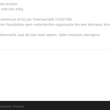
oie prijzen.
 met iets erbij.
rcommissie of bij Jan Tolenaars(06-15332198)
dren foundation (een nederlandse organisatie die een Keniaans kin
oekenmarkt, laat dit dan even weten. Géén meubels overigens.
essPress Themes