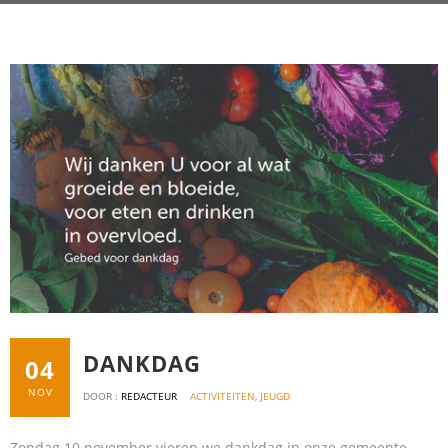
DANKDAG
04
NOV
DOOR :
REDACTEUR
ACTIVITEITEN
,
JEUGD
Zondag 10 november vieren we dankdag in onze gemeente.