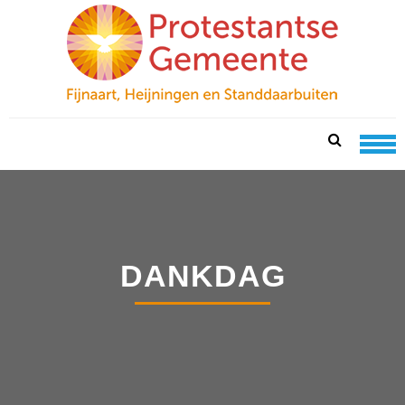
Skip
Skip
to
to
navigation
content
PKN FIJNAART
protestantse gemeente te fijnaart, heijningen en
standdaarbuiten
DANKDAG