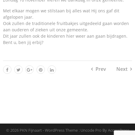
Met elkaar mogen we stilstaan bij alles wat Hij ons gaf dit
afgelopen jaar.
Ook zullen de traditionele fruitbakjes uitgedeeld gaan worden
aan ouderen of zieken uit onze gemeente.
Dit jaar zullen ook de kinderen hier weer aan gaan bijdragen.
Bent u, ben jij erbij?
Prev
Next
© 2026 PKN Fijnaart - WordPress Theme : Uncode Pro By
AccessPress