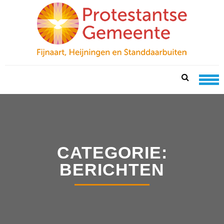
Skip
Skip
to
to
navigation
content
PKN FIJNAART
protestantse gemeente te fijnaart, heijningen en
standdaarbuiten
CATEGORIE:
BERICHTEN