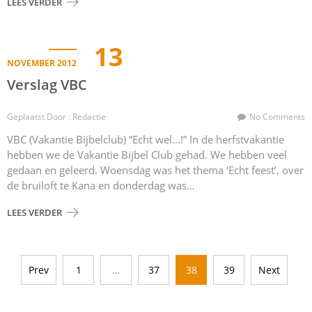
LEES VERDER
13
NOVEMBER 2012
Verslag VBC
Geplaatst Door : Redactie
No Comments
VBC (Vakantie Bijbelclub) “Echt wel...!” In de herfstvakantie
hebben we de Vakantie Bijbel Club gehad. We hebben veel
gedaan en geleerd. Woensdag was het thema ‘Echt feest’, over
de bruiloft te Kana en donderdag was…
LEES VERDER
Berichten
Prev
1
…
37
38
39
Next
paginering