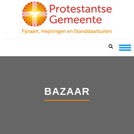
Skip
Skip
to
to
navigation
content
PKN FIJNAART
protestantse gemeente te fijnaart, heijningen en
standdaarbuiten
BAZAAR