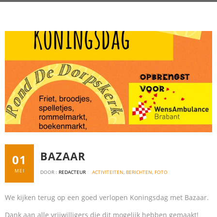
BAZAAR
01
MEI
DOOR :
REDACTEUR
ACTIVITEITEN
,
BERICHTEN
,
FOTO
We kijken terug op een goed verlopen Koningsdag met Bazaar.
Dank aan alle vrijwilligers die dit mogelijk hebben gemaakt!