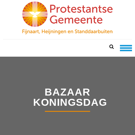
Skip
Skip
to
to
navigation
content
PKN FIJNAART
protestantse gemeente te fijnaart, heijningen en
standdaarbuiten
BAZAAR
KONINGSDAG