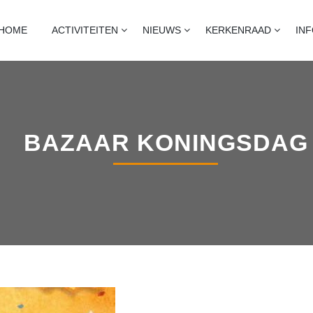
T
naart, heijningen en standdaarbuiten
HOME
ACTIVITEITEN
NIEUWS
KERKENRAAD
IN
BAZAAR KONINGSDAG