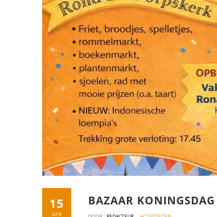
BAZAAR KONINGSDAG
15
APR
DOOR :
REDACTEUR
ACTIVITEITEN