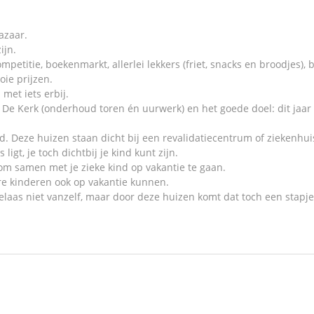
azaar.
ijn.
ompetitie, boekenmarkt, allerlei lekkers (friet, snacks en broodjes)
oie prijzen.
 met iets erbij.
r De Kerk (onderhoud toren én uurwerk) en het goede doel: dit ja
d. Deze huizen staan dicht bij een revalidatiecentrum of ziekenhui
ligt, je toch dichtbij je kind kunt zijn.
m samen met je zieke kind op vakantie te gaan.
re kinderen ook op vakantie kunnen.
elaas niet vanzelf, maar door deze huizen komt dat toch een stapje 