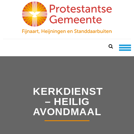
Skip
Skip
to
to
navigation
content
PKN FIJNAART
protestantse gemeente te fijnaart, heijningen en
standdaarbuiten
KERKDIENST
– HEILIG
AVONDMAAL