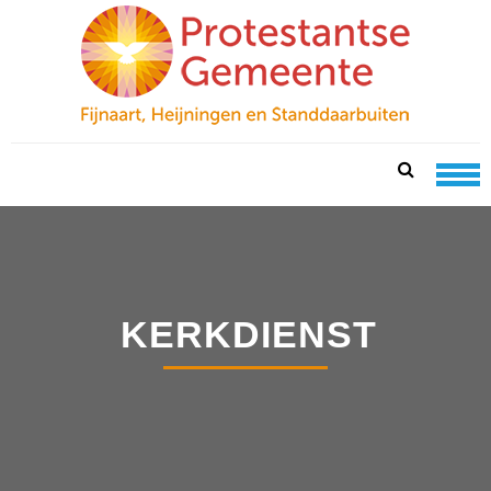
Skip
Skip
to
to
navigation
content
PKN FIJNAART
protestantse gemeente te fijnaart, heijningen en
standdaarbuiten
KERKDIENST