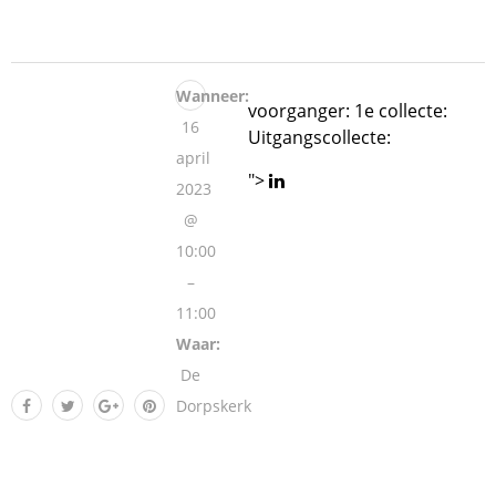
Wanneer:
voorganger: 1e collecte:
16
Uitgangscollecte:
april
">
2023
@
10:00
–
11:00
Waar:
De
Dorpskerk