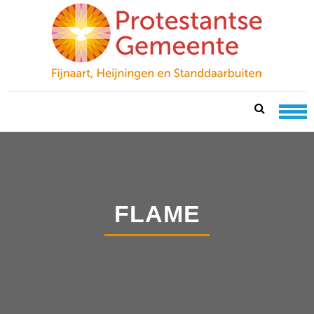
Skip
Skip
to
to
navigation
content
PKN FIJNAART
protestantse gemeente te fijnaart, heijningen en
standdaarbuiten
FLAME