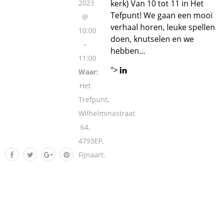
2023
kerk) Van 10 tot 11 in Het
Tefpunt! We gaan een mooi
@
verhaal horen, leuke spellen
10:00
doen, knutselen en we
–
hebben…
11:00
">
Waar:
Het
Trefpunt,
Wilhelminastraat
64,
4793EP,
Fijnaart.