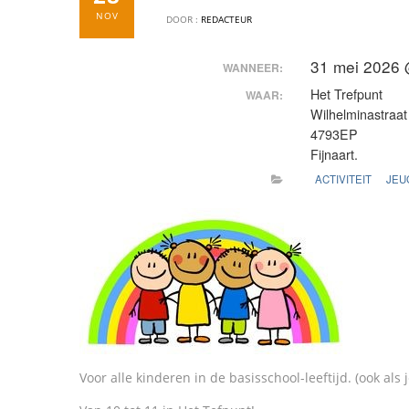
NOV
DOOR :
REDACTEUR
31 mei 2026 
WANNEER:
Het Trefpunt
WAAR:
Wilhelminastraat
4793EP
Fijnaart.
ACTIVITEIT
JEU
Voor alle kinderen in de basisschool-leeftijd. (ook als