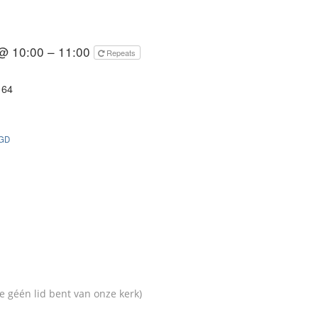
@ 10:00 – 11:00
Repeats
 64
GD
 je géén lid bent van onze kerk)