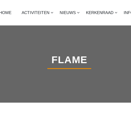
T
naart, heijningen en standdaarbuiten
HOME
ACTIVITEITEN
NIEUWS
KERKENRAAD
IN
FLAME