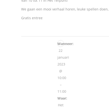
Van 10 tot 11 in Het Tefpunt!
We gaan een mooi verhaal horen, leuke spellen doen
Gratis entree
Wanneer:
22
januari
2023
@
10:00
–
11:00
Waar:
Het